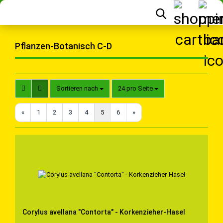
Pflanzen-Botanisch C-D
Sortieren nach
pro Seite
Sortieren nach
24 pro Seite
«
1
2
3
4
5
6
»
Corylus avellana "Contorta" - Korkenzieher-Hasel