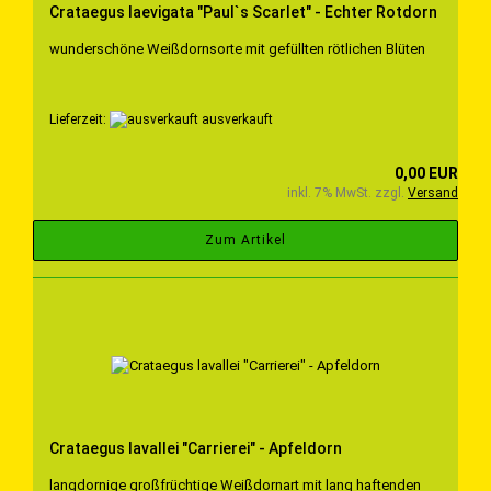
Crataegus laevigata "Paul`s Scarlet" - Echter Rotdorn
wunderschöne Weißdornsorte mit gefüllten rötlichen Blüten
Lieferzeit:
ausverkauft
0,00 EUR
inkl. 7% MwSt. zzgl.
Versand
Zum Artikel
Crataegus lavallei "Carrierei" - Apfeldorn
langdornige großfrüchtige Weißdornart mit lang haftenden