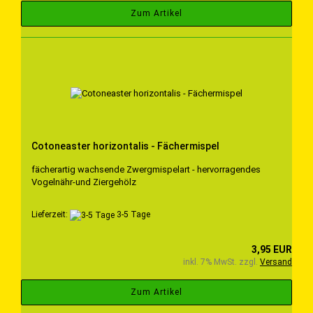
Zum Artikel
Cotoneaster horizontalis - Fächermispel
fächerartig wachsende Zwergmispelart - hervorragendes
Vogelnähr-und Ziergehölz
Lieferzeit:
3-5 Tage
3,95 EUR
inkl. 7% MwSt. zzgl.
Versand
Zum Artikel