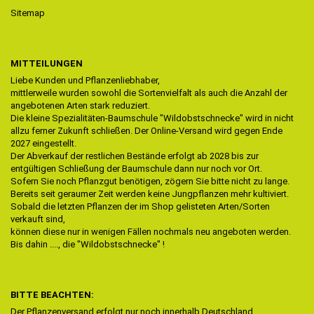
Sitemap
MITTEILUNGEN
Liebe Kunden und Pflanzenliebhaber,
mittlerweile wurden sowohl die Sortenvielfalt als auch die Anzahl der
angebotenen Arten stark reduziert.
Die kleine Spezialitäten-Baumschule "Wildobstschnecke" wird in nicht
allzu ferner Zukunft schließen. Der Online-Versand wird gegen Ende
2027 eingestellt.
Der Abverkauf der restlichen Bestände erfolgt ab 2028 bis zur
entgültigen Schließung der Baumschule dann nur noch vor Ort.
Sofern Sie noch Pflanzgut benötigen, zögern Sie bitte nicht zu lange.
Bereits seit geraumer Zeit werden keine Jungpflanzen mehr kultiviert.
Sobald die letzten Pflanzen der im Shop gelisteten Arten/Sorten
verkauft sind,
können diese nur in wenigen Fällen nochmals neu angeboten werden.
Bis dahin ...., die "Wildobstschnecke" !
BITTE BEACHTEN:
Der Pflanzenversand erfolgt nur noch innerhalb Deutschland.