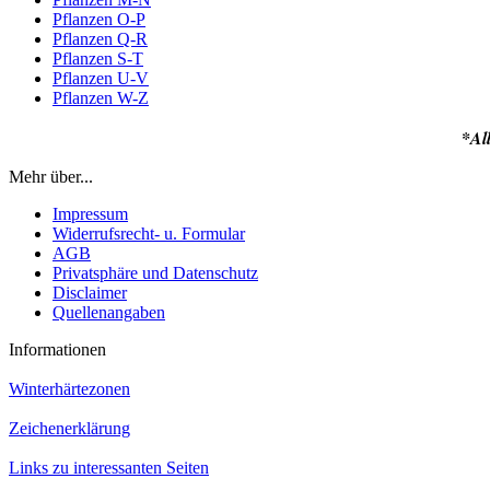
Pflanzen O-P
Pflanzen Q-R
Pflanzen S-T
Pflanzen U-V
Pflanzen W-Z
*Alles für die Wildo
Mehr über...
Impressum
Widerrufsrecht- u. Formular
AGB
Privatsphäre und Datenschutz
Disclaimer
Quellenangaben
Informationen
Winterhärtezonen
Zeichenerklärung
Links zu interessanten Seiten