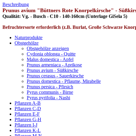
Beschreibung
Prunus avium "Büttners Rote Knorpelkirsche" - Süßkir
Qualität:
Vg. - Busch - C10 - 140-160cm (Unterlage GiSela 5)
Befruchtersorte erforderlich (z.B. Burlat, Große Schwarze Knor
Naturprodukte
Obstgehölze
Obstgehölze anzeigen
Cydonia oblonga - Quitte
Malus domestica - Apfel
Prunus armeniaca - Aprikose
Prunus avium - Süßkirsche
Prunus cerasus - Sauerkirsche
Prunus domestica - Pflaume, Mirabelle
Prunus persica - Pfirsich
Pyrus communis - Birne
Pyrus pyrifolia - Nashi
Pflanzen A-B
Pflanzen C-D
Pflanzen E-F
Pflanzen G-H
Pflanzen I-J
Pflanzen K-L
Pflanzen M-N