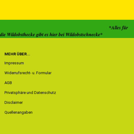
*Alles für
die Wildobsthecke gibt es hier bei Wildobstschnecke*
MEHR ÜBER...
Impressum
Widerrufsrecht- u. Formular
AGB
Privatsphäre und Datenschutz
Disclaimer
Quellenangaben