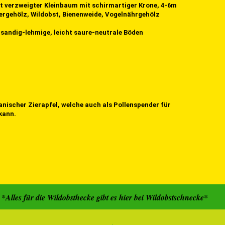
 verzweigter Kleinbaum mit schirmartiger Krone, 4-6m
ergehölz, Wildobst, Bienenweide, Vogelnährgehölz
 sandig-lehmige, leicht saure-neutrale Böden
nischer Zierapfel, welche auch als Pollenspender für
kann.
ldobsthecke gibt es hier bei Wildobstschnecke*