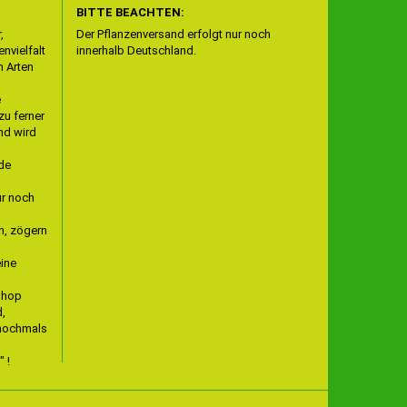
BITTE BEACHTEN:
,
Der Pflanzenversand erfolgt nur noch
nvielfalt
innerhalb Deutschland.
n Arten
e
zu ferner
nd wird
nde
r noch
n, zögern
eine
 Shop
d,
 nochmals
 !