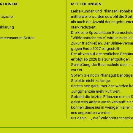
ATIONEN
MITTEILUNGEN
Liebe Kunden und Pflanzenliebhaber
rtezonen
mittlerweile wurden sowohl die Sorte
als auch die Anzahl der angebotene
rklärung
stark reduziert.
Die kleine Spezialitäten-Baumschul
interessanten Seiten
"Wildobstschnecke" wird in nicht all
Zukunft schließen. Der Online-Versa
gegen Ende 2027 eingestellt.
Der Abverkauf der restlichen Bestä
erfolgt ab 2028 bis zur entgültigen
Schließung der Baumschule dann nu
vor Ort.
Sofern Sie noch Pflanzgut benötige
Sie bitte nicht zu lange.
Bereits seit geraumer Zeit werden k
Jungpflanzen mehr kultiviert.
Sobald die letzten Pflanzen der im
gelisteten Arten/Sorten verkauft sin
können diese nur in wenigen Fällen
neu angeboten werden.
Bis dahin ...., die "Wildobstschnecke"