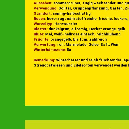
Aussehen:
sommergrüner, zügig wachsender und gut
Verwendung:
Solitär, Gruppenpflanzung, Garten, Zi
Standort:
sonnig-halbschattig
Boden:
bevorzugt nährstoffreiche, frische, lockere,
Wurzeltyp:
Herzwurzler
Blätter:
dunkelgrün, eiförmig, Herbst orange-gelb
Blüte:
Mai, weiß-hellrosa einfach, reichblühend
Früchte:
orangegelb, bis 1cm, zahlreich
Verwertung:
roh, Marmelade, Gelee, Saft, Wein
Winterhärtezone:
5a
Bemerkung:
Winterharter und reich fruchtender japa
Streuobstwiesen und Edelsorten verwendet werden 
*Alles für die Wi