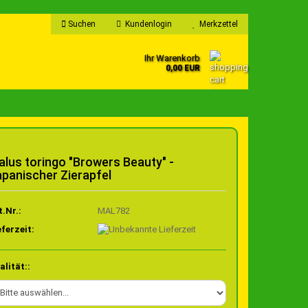
Suchen
Kundenlogin
Merkzettel
Ihr Warenkorb
0,00 EUR
lus toringo "Browers Beauty" -
apanischer Zierapfel
t.Nr.:
MAL782
eferzeit:
alität::