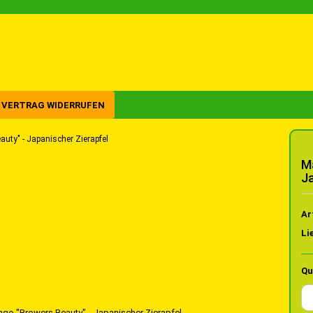
VERTRAG WIDERRUFEN
uty" - Japanischer Zierapfel
Ma
J
Ar
Li
Qu