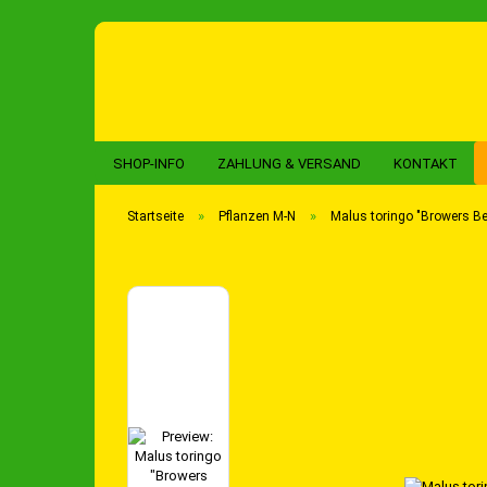
SHOP-INFO
ZAHLUNG & VERSAND
KONTAKT
»
»
Startseite
Pflanzen M-N
Malus toringo "Browers Bea