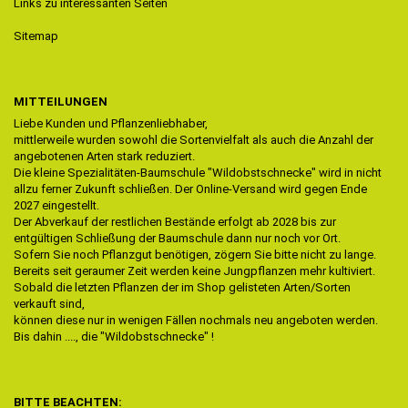
Links zu interessanten Seiten
Sitemap
MITTEILUNGEN
Liebe Kunden und Pflanzenliebhaber,
mittlerweile wurden sowohl die Sortenvielfalt als auch die Anzahl der
angebotenen Arten stark reduziert.
Die kleine Spezialitäten-Baumschule "Wildobstschnecke" wird in nicht
allzu ferner Zukunft schließen. Der Online-Versand wird gegen Ende
2027 eingestellt.
Der Abverkauf der restlichen Bestände erfolgt ab 2028 bis zur
entgültigen Schließung der Baumschule dann nur noch vor Ort.
Sofern Sie noch Pflanzgut benötigen, zögern Sie bitte nicht zu lange.
Bereits seit geraumer Zeit werden keine Jungpflanzen mehr kultiviert.
Sobald die letzten Pflanzen der im Shop gelisteten Arten/Sorten
verkauft sind,
können diese nur in wenigen Fällen nochmals neu angeboten werden.
Bis dahin ...., die "Wildobstschnecke" !
BITTE BEACHTEN: