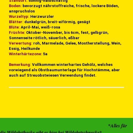
Standort:
sonnig-halbschattig
Boden:
bevorzugt nährstoffreiche, frische, lockere Böden,
anspruchslos
Wurzeltyp:
Herzwurzler
Blätter:
dunkelgrün, breit-eiförmig, gesägt
Blüte:
April-Mai, weiß-rosa
Früchte:
Oktober-November, bis 6cm, fest, gelbgrün,
Sonnenseite rötlich, säuerlich, eßbar
Verwertung:
roh, Marmelade, Gelee, Mostherstellung, Wein,
Essig, Heilkunde
Winterhärtezone:
5a
Bemerkung:
Vollkommen winterhartes Gehölz, welches
vorwiegend als Obstbaumunterlage für Hochstämme, aber
auch auf Streuobstwiesen Verwendung findet.
*Alles für
die Wildobsthecke gibt es hier bei Wildobstschnecke*