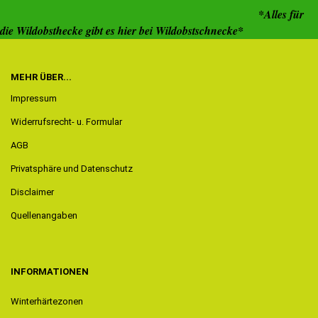
*Alles für
die Wildobsthecke gibt es hier bei Wildobstschnecke*
MEHR ÜBER...
Impressum
Widerrufsrecht- u. Formular
AGB
Privatsphäre und Datenschutz
Disclaimer
Quellenangaben
INFORMATIONEN
Winterhärtezonen