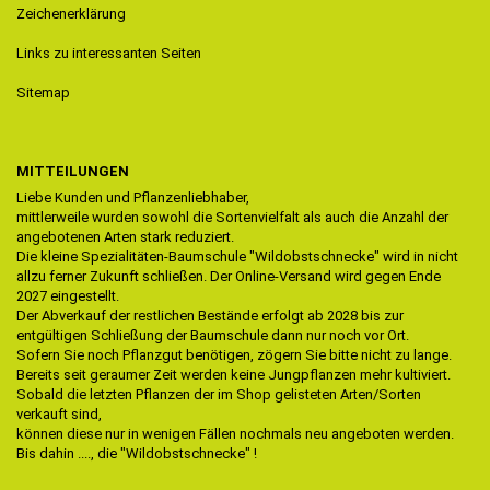
Zeichenerklärung
Links zu interessanten Seiten
Sitemap
MITTEILUNGEN
Liebe Kunden und Pflanzenliebhaber,
mittlerweile wurden sowohl die Sortenvielfalt als auch die Anzahl der
angebotenen Arten stark reduziert.
Die kleine Spezialitäten-Baumschule "Wildobstschnecke" wird in nicht
allzu ferner Zukunft schließen. Der Online-Versand wird gegen Ende
2027 eingestellt.
Der Abverkauf der restlichen Bestände erfolgt ab 2028 bis zur
entgültigen Schließung der Baumschule dann nur noch vor Ort.
Sofern Sie noch Pflanzgut benötigen, zögern Sie bitte nicht zu lange.
Bereits seit geraumer Zeit werden keine Jungpflanzen mehr kultiviert.
Sobald die letzten Pflanzen der im Shop gelisteten Arten/Sorten
verkauft sind,
können diese nur in wenigen Fällen nochmals neu angeboten werden.
Bis dahin ...., die "Wildobstschnecke" !