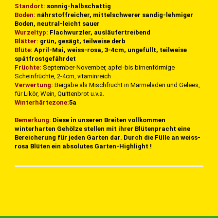
Standort:
sonnig-halbschattig
Boden:
nährstoffreicher, mittelschwerer sandig-lehmiger
Boden, neutral-leicht sauer
Wurzeltyp:
Flachwurzler, ausläufertreibend
Blätter:
grün, gesägt, teilweise derb
Blüte:
April-Mai, weiss-rosa, 3-4cm, ungefüllt, teilweise
spätfrostgefährdet
Früchte:
September-November, apfel-bis birnenförmige
Scheinfrüchte, 2-4cm, vitaminreich
Verwertung:
Beigabe als Mischfrucht in Marmeladen und Gelees,
für Likör, Wein, Quittenbrot u.v.a.
Winterhärtezone:
5a
Bemerkung:
Diese in unseren Breiten vollkommen
winterharten Gehölze stellen mit ihrer Blütenpracht eine
Bereicherung für jeden Garten dar. Durch die Fülle an weiss-
rosa Blüten ein absolutes Garten-Highlight !