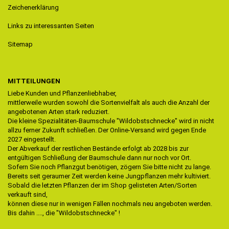
Zeichenerklärung
Links zu interessanten Seiten
Sitemap
MITTEILUNGEN
Liebe Kunden und Pflanzenliebhaber,
mittlerweile wurden sowohl die Sortenvielfalt als auch die Anzahl der
angebotenen Arten stark reduziert.
Die kleine Spezialitäten-Baumschule "Wildobstschnecke" wird in nicht
allzu ferner Zukunft schließen. Der Online-Versand wird gegen Ende
2027 eingestellt.
Der Abverkauf der restlichen Bestände erfolgt ab 2028 bis zur
entgültigen Schließung der Baumschule dann nur noch vor Ort.
Sofern Sie noch Pflanzgut benötigen, zögern Sie bitte nicht zu lange.
Bereits seit geraumer Zeit werden keine Jungpflanzen mehr kultiviert.
Sobald die letzten Pflanzen der im Shop gelisteten Arten/Sorten
verkauft sind,
können diese nur in wenigen Fällen nochmals neu angeboten werden.
Bis dahin ...., die "Wildobstschnecke" !