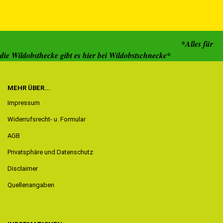
*Alles für
die Wildobsthecke gibt es hier bei Wildobstschnecke*
MEHR ÜBER...
Impressum
Widerrufsrecht- u. Formular
AGB
Privatsphäre und Datenschutz
Disclaimer
Quellenangaben