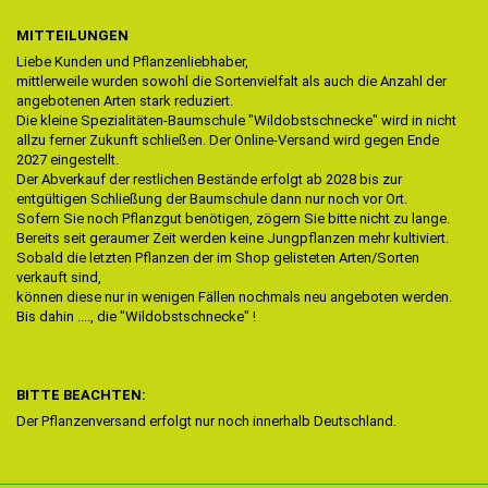
MITTEILUNGEN
Liebe Kunden und Pflanzenliebhaber,
mittlerweile wurden sowohl die Sortenvielfalt als auch die Anzahl der
angebotenen Arten stark reduziert.
Die kleine Spezialitäten-Baumschule "Wildobstschnecke" wird in nicht
allzu ferner Zukunft schließen. Der Online-Versand wird gegen Ende
2027 eingestellt.
Der Abverkauf der restlichen Bestände erfolgt ab 2028 bis zur
entgültigen Schließung der Baumschule dann nur noch vor Ort.
Sofern Sie noch Pflanzgut benötigen, zögern Sie bitte nicht zu lange.
Bereits seit geraumer Zeit werden keine Jungpflanzen mehr kultiviert.
Sobald die letzten Pflanzen der im Shop gelisteten Arten/Sorten
verkauft sind,
können diese nur in wenigen Fällen nochmals neu angeboten werden.
Bis dahin ...., die "Wildobstschnecke" !
BITTE BEACHTEN:
Der Pflanzenversand erfolgt nur noch innerhalb Deutschland.