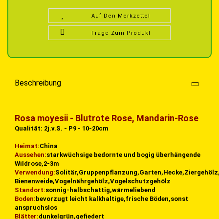
Auf Den Merkzettel
Frage Zum Produkt
Beschreibung
Rosa moyesii - Blutrote Rose, Mandarin-Rose
Qualität: 2j.v.S. - P9 - 10-20cm
Heimat:
China
Aussehen:
starkwüchsige bedornte und bogig überhängende
Wildrose,2-3m
Verwendung:
Solitär,Gruppenpflanzung,Garten,Hecke,Ziergehölz
Bienenweide,Vogelnährgehölz,Vogelschutzgehölz
Standort:
sonnig-halbschattig,wärmeliebend
Boden:
bevorzugt leicht kalkhaltige,frische Böden,sonst
anspruchslos
Blätter:
dunkelgrün,gefiedert