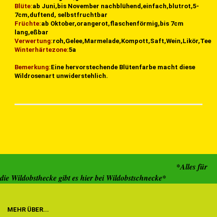
Blüte:
ab Juni,bis November nachblühend,einfach,blutrot,5-
7cm,duftend, selbstfruchtbar
Früchte:
ab Oktober,orangerot,flaschenförmig,bis 7cm
lang,eßbar
Verwertung:
roh,Gelee,Marmelade,Kompott,Saft,Wein,Likör,Tee
Winterhärtezone:
5a
Bemerkung:
Eine hervorstechende Blütenfarbe macht diese
Wildrosenart unwiderstehlich.
*Alles für
die Wildobsthecke gibt es hier bei Wildobstschnecke*
MEHR ÜBER...