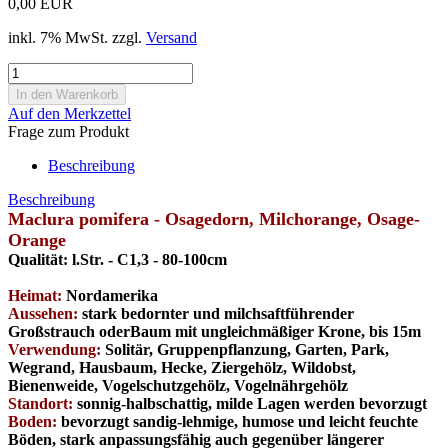
0,00 EUR
inkl. 7% MwSt. zzgl.
Versand
Auf den Merkzettel
Frage zum Produkt
Beschreibung
Beschreibung
Maclura pomifera - Osagedorn, Milchorange, Osage-
Orange
Qualität:
l.Str. - C1,3 - 80-100cm
Heimat:
Nordamerika
Aussehen:
stark bedornter und milchsaftführender
Großstrauch oderBaum mit ungleichmäßiger Krone, bis 15m
Verwendung:
Solitär, Gruppenpflanzung, Garten, Park,
Wegrand, Hausbaum, Hecke, Ziergehölz, Wildobst,
Bienenweide, Vogelschutzgehölz, Vogelnährgehölz
Standort:
s
onnig-halbschattig, milde Lagen werden bevorzugt
Boden:
bevorzugt
sandig-lehmige, humose und leicht feuchte
Böden, stark anpassungsfähig auch gegenüber längerer