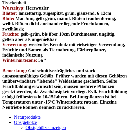
Trockenheit
Wurzeltyp:
Herzwuzler
Blätter:
lanzettartig, zugespitzt, grün, glänzend, 6-12cm
Blüte:
Mai-Juni, gelb-grün, männl. Blüten traubenförmig,
weibl. Blüten dicht aneinander liegende Fruchtknoten,
zweihäusig
Früchte:
gelb-grün, bis über 10cm Durchmesser, ungiftig,
gelten aber als ungenießbar
Verwertung:
wertvolles Kernholz mit vielseitiger Verwendung,
Früchte und Samen als Tiernahrung, Färberpflanze,
indianische Nutzung
Winterhärtezone:
5a
*
Bemerkung:
Gut schnittverträgliches und stark
anpassungsfähiges Gehölz. Früher wurden mit diesen Gehölzen
unüberwindbare "lebende" Weidezäune geschaffen. Sollte
Fruchtbildung erwünscht sein, müssen mehrere Pflanzen
gesetzt werden, da Zweihäusigkeit vorliegt. Evtl. Fruchtbildung
erfolgt frühestens in 10-15Jahren. Bei Jungpflanzen ist bei
Temperaturen unter -15°C Winterschutz ratsam. Einzelne
Neutriebe können dennoch zurückfrieren.
Naturprodukte
Obstgehölze
Obstgehölze anzeigen