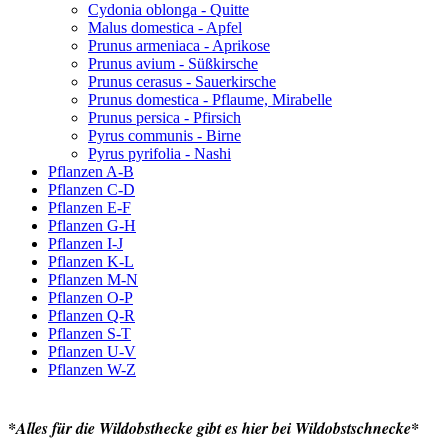
Cydonia oblonga - Quitte
Malus domestica - Apfel
Prunus armeniaca - Aprikose
Prunus avium - Süßkirsche
Prunus cerasus - Sauerkirsche
Prunus domestica - Pflaume, Mirabelle
Prunus persica - Pfirsich
Pyrus communis - Birne
Pyrus pyrifolia - Nashi
Pflanzen A-B
Pflanzen C-D
Pflanzen E-F
Pflanzen G-H
Pflanzen I-J
Pflanzen K-L
Pflanzen M-N
Pflanzen O-P
Pflanzen Q-R
Pflanzen S-T
Pflanzen U-V
Pflanzen W-Z
*Alles für die Wildobsthecke gibt es hier bei Wildobstschnecke*