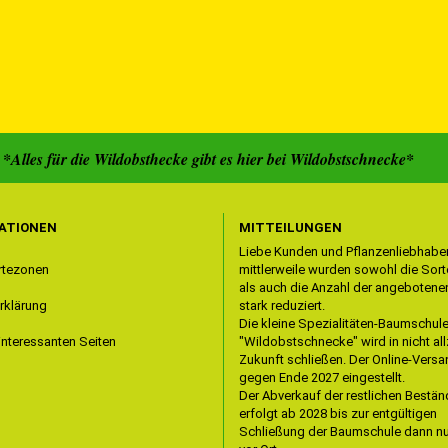
ldobsthecke gibt es hier bei Wildobstschnecke*
ATIONEN
MITTEILUNGEN
Liebe Kunden und Pflanzenliebhaber
rtezonen
mittlerweile wurden sowohl die Sorte
als auch die Anzahl der angebotene
rklärung
stark reduziert.
Die kleine Spezialitäten-Baumschul
interessanten Seiten
"Wildobstschnecke" wird in nicht all
Zukunft schließen. Der Online-Versa
gegen Ende 2027 eingestellt.
Der Abverkauf der restlichen Bestä
erfolgt ab 2028 bis zur entgültigen
Schließung der Baumschule dann nu