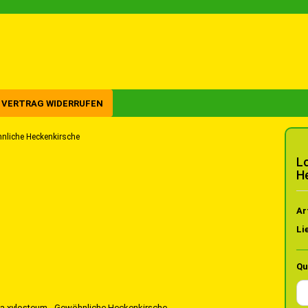
VERTRAG WIDERRUFEN
hnliche Heckenkirsche
L
H
Ar
Li
Qu