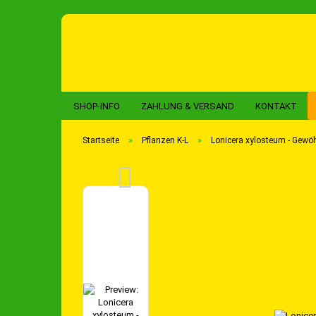
SHOP-INFO
ZAHLUNG & VERSAND
KONTAKT
»
»
Startseite
Pflanzen K-L
Lonicera xylosteum - Gewö