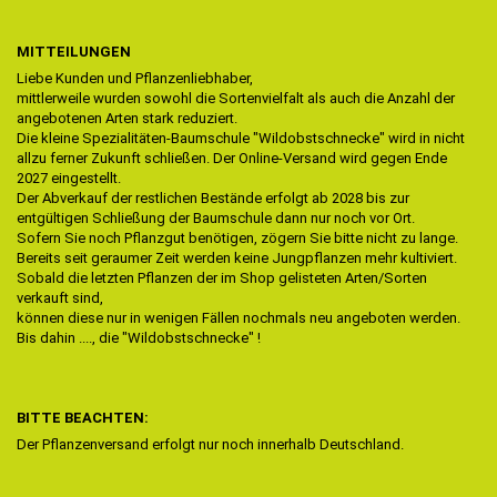
MITTEILUNGEN
Liebe Kunden und Pflanzenliebhaber,
mittlerweile wurden sowohl die Sortenvielfalt als auch die Anzahl der
angebotenen Arten stark reduziert.
Die kleine Spezialitäten-Baumschule "Wildobstschnecke" wird in nicht
allzu ferner Zukunft schließen. Der Online-Versand wird gegen Ende
2027 eingestellt.
Der Abverkauf der restlichen Bestände erfolgt ab 2028 bis zur
entgültigen Schließung der Baumschule dann nur noch vor Ort.
Sofern Sie noch Pflanzgut benötigen, zögern Sie bitte nicht zu lange.
Bereits seit geraumer Zeit werden keine Jungpflanzen mehr kultiviert.
Sobald die letzten Pflanzen der im Shop gelisteten Arten/Sorten
verkauft sind,
können diese nur in wenigen Fällen nochmals neu angeboten werden.
Bis dahin ...., die "Wildobstschnecke" !
BITTE BEACHTEN:
Der Pflanzenversand erfolgt nur noch innerhalb Deutschland.