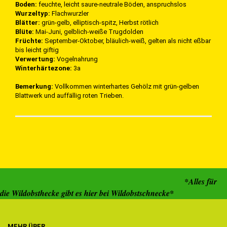
Boden:
feuchte, leicht saure-neutrale Böden, anspruchslos
Wurzeltyp:
Flachwurzler
Blätter:
grün-gelb, elliptisch-spitz, Herbst rötlich
Blüte:
Mai-Juni, gelblich-weiße Trugdolden
Früchte:
September-Oktober, bläulich-weiß, gelten als nicht eßbar
bis leicht giftig
Verwertung:
Vogelnahrung
Winterhärtezone:
3a
Bemerkung:
Vollkommen winterhartes Gehölz mit grün-gelben
Blattwerk und auffällig roten Trieben.
*Alles für
die Wildobsthecke gibt es hier bei Wildobstschnecke*
MEHR ÜBER...